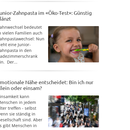
unior-Zahnpasta im «Öko-Test»: Günstig
länzt
ahnwechsel bedeutet
n vielen Familien auch
ahnpastawechsel: Nun
ieht eine Junior-
ahnpasta in den
adezimmerschrank
in. Der...
motionale Nähe entscheidet: Bin ich nur
llein oder einsam?
insamkeit kann
enschen in jedem
lter treffen - selbst
enn sie ständig in
esellschaft sind. Aber
s gibt Menschen in