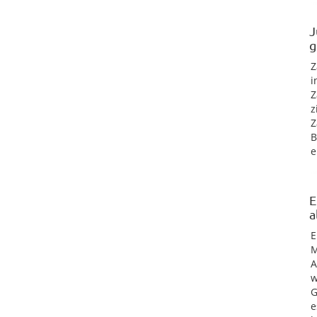
J
g
Z
i
Z
z
Z
B
e
E
a
E
M
A
w
G
e