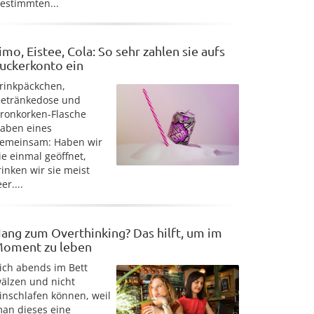
estimmten...
imo, Eistee, Cola: So sehr zahlen sie aufs
uckerkonto ein
rinkpäckchen,
etränkedose und
ronkorken-Flasche
aben eines
emeinsam: Haben wir
ie einmal geöffnet,
rinken wir sie meist
eer....
ang zum Overthinking? Das hilft, um im
oment zu leben
ich abends im Bett
älzen und nicht
inschlafen können, weil
an dieses eine