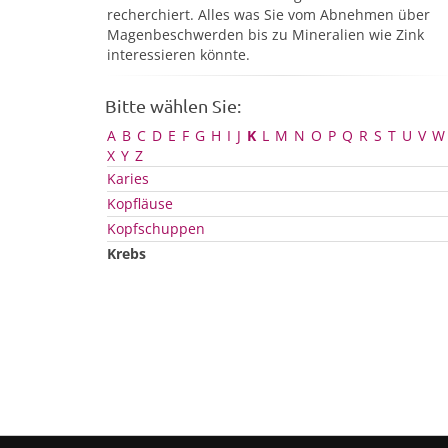
recherchiert. Alles was Sie vom Abnehmen über
Magenbeschwerden bis zu Mineralien wie Zink
interessieren könnte.
Bitte wählen Sie:
A
B
C
D
E
F
G
H
I
J
K
L
M
N
O
P
Q
R
S
T
U
V
W
X
Y
Z
Karies
Kopfläuse
Kopfschuppen
Krebs