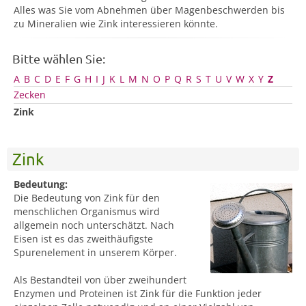
Alles was Sie vom Abnehmen über Magenbeschwerden bis
zu Mineralien wie Zink interessieren könnte.
Bitte wählen Sie:
A
B
C
D
E
F
G
H
I
J
K
L
M
N
O
P
Q
R
S
T
U
V
W
X
Y
Z
Zecken
Zink
Zink
Bedeutung:
Die Bedeutung von Zink für den
menschlichen Organismus wird
allgemein noch unterschätzt. Nach
Eisen ist es das zweithäufigste
Spurenelement in unserem Körper.
Als Bestandteil von über zweihundert
Enzymen und Proteinen ist Zink für die Funktion jeder