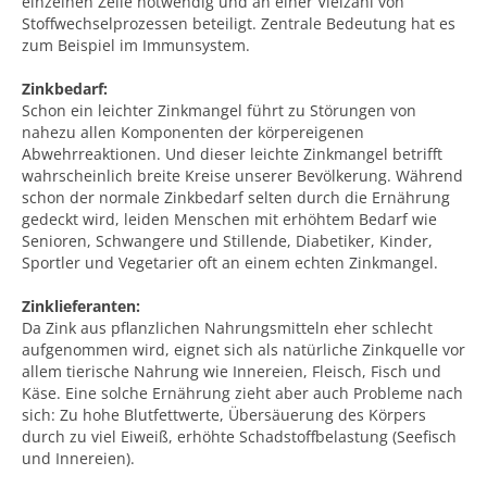
einzelnen Zelle notwendig und an einer Vielzahl von
Stoffwechselprozessen beteiligt. Zentrale Bedeutung hat es
zum Beispiel im Immunsystem.
Zinkbedarf:
Schon ein leichter Zinkmangel führt zu Störungen von
nahezu allen Komponenten der körpereigenen
Abwehrreaktionen. Und dieser leichte Zinkmangel betrifft
wahrscheinlich breite Kreise unserer Bevölkerung. Während
schon der normale Zinkbedarf selten durch die Ernährung
gedeckt wird, leiden Menschen mit erhöhtem Bedarf wie
Senioren, Schwangere und Stillende, Diabetiker, Kinder,
Sportler und Vegetarier oft an einem echten Zinkmangel.
Zinklieferanten:
Da Zink aus pflanzlichen Nahrungsmitteln eher schlecht
aufgenommen wird, eignet sich als natürliche Zinkquelle vor
allem tierische Nahrung wie Innereien, Fleisch, Fisch und
Käse. Eine solche Ernährung zieht aber auch Probleme nach
sich: Zu hohe Blutfettwerte, Übersäuerung des Körpers
durch zu viel Eiweiß, erhöhte Schadstoffbelastung (Seefisch
und Innereien).