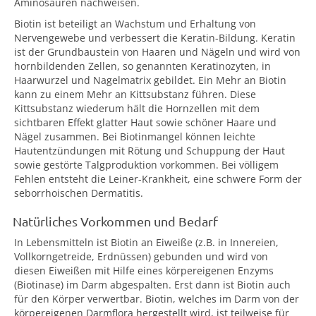
Aminosäuren nachweisen.
Biotin ist beteiligt an Wachstum und Erhaltung von
Nervengewebe und verbessert die Keratin-Bildung. Keratin
ist der Grundbaustein von Haaren und Nägeln und wird von
hornbildenden Zellen, so genannten Keratinozyten, in
Haarwurzel und Nagelmatrix gebildet. Ein Mehr an Biotin
kann zu einem Mehr an Kittsubstanz führen. Diese
Kittsubstanz wiederum hält die Hornzellen mit dem
sichtbaren Effekt glatter Haut sowie schöner Haare und
Nägel zusammen. Bei Biotinmangel können leichte
Hautentzündungen mit Rötung und Schuppung der Haut
sowie gestörte Talgproduktion vorkommen. Bei völligem
Fehlen entsteht die Leiner-Krankheit, eine schwere Form der
seborrhoischen Dermatitis.
Natürliches Vorkommen und Bedarf
In Lebensmitteln ist Biotin an Eiweiße (z.B. in Innereien,
Vollkorngetreide, Erdnüssen) gebunden und wird von
diesen Eiweißen mit Hilfe eines körpereigenen Enzyms
(Biotinase) im Darm abgespalten. Erst dann ist Biotin auch
für den Körper verwertbar. Biotin, welches im Darm von der
körpereigenen Darmflora hergestellt wird, ist teilweise für