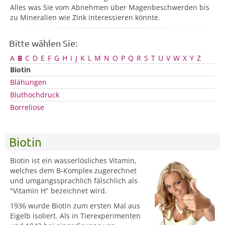
Alles was Sie vom Abnehmen über Magenbeschwerden bis
zu Mineralien wie Zink interessieren könnte.
Bitte wählen Sie:
A
B
C
D
E
F
G
H
I
J
K
L
M
N
O
P
Q
R
S
T
U
V
W
X
Y
Z
Biotin
Blähungen
Bluthochdruck
Borreliose
Biotin
Biotin ist ein wasserlösliches Vitamin,
welches dem B-Komplex zugerechnet
und umgangssprachlich fälschlich als
"Vitamin H" bezeichnet wird.
1936 wurde Biotin zum ersten Mal aus
Eigelb isoliert. Als in Tierexperimenten