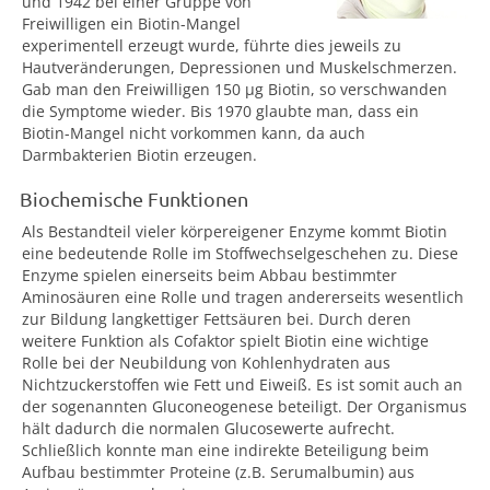
und 1942 bei einer Gruppe von
Freiwilligen ein Biotin-Mangel
experimentell erzeugt wurde, führte dies jeweils zu
Hautveränderungen, Depressionen und Muskelschmerzen.
Gab man den Freiwilligen 150 µg Biotin, so verschwanden
die Symptome wieder. Bis 1970 glaubte man, dass ein
Biotin-Mangel nicht vorkommen kann, da auch
Darmbakterien Biotin erzeugen.
Biochemische Funktionen
Als Bestandteil vieler körpereigener Enzyme kommt Biotin
eine bedeutende Rolle im Stoffwechselgeschehen zu. Diese
Enzyme spielen einerseits beim Abbau bestimmter
Aminosäuren eine Rolle und tragen andererseits wesentlich
zur Bildung langkettiger Fettsäuren bei. Durch deren
weitere Funktion als Cofaktor spielt Biotin eine wichtige
Rolle bei der Neubildung von Kohlenhydraten aus
Nichtzuckerstoffen wie Fett und Eiweiß. Es ist somit auch an
der sogenannten Gluconeogenese beteiligt. Der Organismus
hält dadurch die normalen Glucosewerte aufrecht.
Schließlich konnte man eine indirekte Beteiligung beim
Aufbau bestimmter Proteine (z.B. Serumalbumin) aus