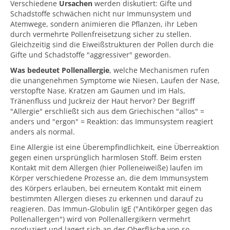
Verschiedene
Ursachen
werden diskutiert: Gifte und
Schadstoffe schwächen nicht nur Immunsystem und
Atemwege, sondern animieren die Pflanzen, ihr Leben
durch vermehrte Pollenfreisetzung sicher zu stellen.
Gleichzeitig sind die Eiweißstrukturen der Pollen durch die
Gifte und Schadstoffe "aggressiver" geworden.
Was bedeutet Pollenallergie
, welche Mechanismen rufen
die unangenehmen Symptome wie Niesen, Laufen der Nase,
verstopfte Nase, Kratzen am Gaumen und im Hals,
Tränenfluss und Juckreiz der Haut hervor? Der Begriff
"Allergie" erschließt sich aus dem Griechischen "allos" =
anders und "ergon" = Reaktion: das Immunsystem reagiert
anders als normal.
Eine Allergie ist eine Überempfindlichkeit, eine Überreaktion
gegen einen ursprünglich harmlosen Stoff. Beim ersten
Kontakt mit dem Allergen (hier Polleneiweiße) laufen im
Körper verschiedene Prozesse an, die dem Immunsystem
des Körpers erlauben, bei erneutem Kontakt mit einem
bestimmten Allergen dieses zu erkennen und darauf zu
reagieren. Das Immun-Globulin IgE ("Antikörper gegen das
Pollenallergen") wird von Pollenallergikern vermehrt
produziert und lagert sich an der Oberfläche von so