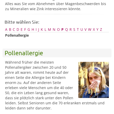
Alles was Sie vom Abnehmen über Magenbeschwerden bis
zu Mineralien wie Zink interessieren könnte.
Bitte wählen Sie:
A
B
C
D
E
F
G
H
I
J
K
L
M
N
O
P
Q
R
S
T
U
V
W
X
Y
Z
Pollenallergie
Pollenallergie
Während früher die meisten
Pollenallergiker zwischen 20 und 50
Jahre alt waren, nimmt heute auf der
einen Seite die Allergie bei Kindern
enorm zu. Auf der anderen Seite
erleben viele Menschen um die 40 oder
50, die ein Leben lang gesund waren,
dass sie plötzlich stark unter den Pollen
leiden. Selbst Senioren um die 70 erkranken erstmals und
leiden dann sehr darunter.