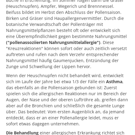
Buche in Erscheinung. Im Sommer folgen dann die Gräser
(Heuschnupfen), Ampfer, Wegerich und Brennnessel.
Beifuss bildet im Herbst den Abschluss der Pollensaison.
Birken und Gräser sind Haupallergenvermittler. Durch die
botanische Verwandtschaft der Pollenträger mit
Nahrungsmittelpflanzen besteht oft oder entwickelt sich
eine Überempfindlichkeit gegen bestimmte Nahrungsmittel
("pollenassoziierten Nahrungsmittelallergie")
. Diese
"Kreuzreaktionen" können sofort oder auch zeitlich versetzt
auftreten und rufen nach dem Verzehr entsprechender
Nahrungsmittel häufig Gaumenjucken, Entzündung der
Zunge und Schwellung der Lippen hervor.
Wenn der Heuschnupfen nicht behandelt wird, entwickelt
sich im Laufe der Jahre bei etwa 1/3 der Fälle ein
Asthma
,
das ebenfalls an die Pollensaison gebunden ist: Zuerst
spielen sich die allergischen Reaktionen nur im Bereich der
Augen, der Nase und der oberen Luftröhre ab, greifen dann
aber auf die Bronchien und schließlich die gesamte Lunge
über. Das bedeutet: Vom ersten Augenblick an, da jemand
entdeckt, dass er an einer Pollenallergie leidet, muss er
sofort etwas dagegen unternehmen.
Die Behandlung
einer allergischen Erkrankung richtet sich